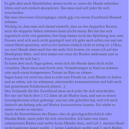
Es gibt aber auch Hundehalter, denen reicht es, wenn die Hunde nebenher
leben und sich einfach akzeptieren. Das muss und soll jeder für sich
entscheiden.
Hat man eher einen Einzelgänger, würde
ich
von einem Zweithund Abstand
nehmen.
Wichtig ist, dass man sich darauf einstellt, dass zu den doppelten Kosten,
auch die doppelte Arbeit eintreten kann (nicht muss). Bei mir hat sich
eigentlich nicht viel geändert, hier liegt immer noch das Spielzeug rum, ums
Fressen wird sich auch nicht geprügelt und ich gehe auch selten nur mal mit
einem Hund spazieren, weil es bei meinen einfach nicht so nötig ist. ( Okay,
wo zwei Hunde dann auch bei mir mehr Zeit kosten, ist, wenn ich auf den
Hundeplatz fahre, weil dort immer nur einer der Beiden mitkommt und so
Frauchen für sich hat.)
Es kann aber auch Ärger geben, wenn sich die Hunde dann doch nicht
verstehen. Dann muss man bereit sein, Veränderungen in Kauf zu nehmen
oder auch einen kompetenten Trainer zu Rate zu ziehen-.
Sagen kann ich euch nur, dass es echt eine Freude ist, zwei Hunde zu halten
und zu sehen, wie sie schmusen, miteinander kommunizieren und halt auch
mal gemeinsam Schabernack planen. ;)
Den Zeitpunkt für den Zweithund muss auch jeder für sich entscheiden.
Bei mir war Satch über 2 1/2 Jahre alt als Marley kam, und war in seinen
Grundgehorsam schon gefestigt, was mir sehr geholfen hat, weil ich mich
dadurch am Anfang sehr auf Marley konzentrieren konnte. Ich würde es
immer wieder so machen.
Auch die Konstellation des Paares, also ob gleichgeschlechtlich oder
Hündin-Rüde, muss jeder für sich entscheiden. Ich hatte nun einen
unkastrierten Rüden und wollte keine Hündin dazu, weil ich 1. meinen Hund
nicht kastrieren lassen wollte, 2. keine Läufigkeit wollte und 3. mich Rüden