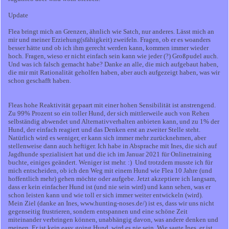
Update
Flea bringt mich an Grenzen, ähnlich wie Satch, nur anderes. Lässt mich an
mir und meiner Erziehung(sfähigkeit) zweifeln. Fragen, ob er es woanders
besser hätte und ob ich ihm gerecht werden kann, kommen immer wieder
hoch. Fragen, wieso er nicht einfach sein kann wie jeder (?) Großpudel auch.
Und was ich falsch gemacht habe? Danke an alle, die mich aufgebaut haben,
die mir mit Rationalität geholfen haben, aber auch aufgezeigt haben, was wir
schon geschafft haben.
Fleas hohe Reaktivität gepaart mit einer hohen Sensibilität ist anstrengend.
Zu 99% Prozent so ein toller Hund, der sich mittlerweile auch von Rehen
selbständig abwendet und Alternativverhalten anbieten kann, und zu 1% der
Hund, der einfach reagiert und das Denken erst an zweiter Stelle steht.
Natürlich wird es weniger, er kann sich immer mehr zurücknehmen, aber
stellenweise dann auch heftiger. Ich habe in Absprache mit Ines, die sich auf
Jagdhunde spezialisiert hat und die ich im Januar 2021 für Onlinetraining
buchte, einiges geändert. Weniger ist mehr. :) Und trotzdem musste ich für
mich entscheiden, ob ich den Weg mit einem Hund wie Flea 10 Jahre (und
hoffentlich mehr) gehen möchte oder aufgebe. Jetzt akzeptiere ich langsam,
dass er kein einfacher Hund ist (und nie sein wird) und kann sehen, was er
schon leisten kann und wie toll er sich immer weiter entwickeln (wird).
Mein Ziel (danke an Ines, www.hunting-noses.de/) ist es, dass wir uns nicht
gegenseitig frustrieren, sondern entspannen und eine schöne Zeit
miteinander verbringen können, unabhängig davon, was andere denken und
meinen. Er ist kein easy going Hund, wird es nie sein. Wie sagte Ines, er ist