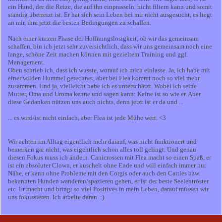
ein Hund, der die Reize, die auf ihn einprasseln, nicht filtern kann und somit
ständig überreizt ist. Er hat sich sein Leben bei mir nicht ausgesucht, es liegt
an mir, ihm jetzt die besten Bedingungen zu schaffen.
Nach einer kurzen Phase der Hoffnungslosigkeit, ob wir das gemeinsam
schaffen, bin ich jetzt sehr zuversichtlich, dass wir uns gemeinsam noch eine
lange, schöne Zeit machen können mit gezieltem Training und ggf.
Management.
Oben schrieb ich, dass ich wusste, worauf ich mich einlasse. Ja, ich habe mit
einer wilden Hummel gerechnet, aber bei Flea kommt noch so viel mehr
zusammen. Und ja, vielleicht habe ich es unterschätzt. Wobei ich seine
Mutter, Oma und Uroma kenne und sagen kann: Keine ist so wie er. Aber
diese Gedanken nützen uns auch nichts, denn jetzt ist er da und ...
... es wird/ist nicht einfach, aber Flea ist jede Mühe wert. <3
Wir achten im Alltag eigentlich mehr darauf, was nicht funktionert und
bemerken gar nicht, was eigentlich schon alles toll gelingt. Und genau
diesen Fokus muss ich ändern. Canicrossen mit Flea macht so einen Spaß, er
ist ein absoluter Clown, er kuschelt ohne Ende und will einfach immer nur
Nähe, er kann ohne Probleme mit den Corgis oder auch den Cattles bzw.
bekannten Hunden wanderen/spazieren gehen, er ist der beste Seelentröster
etc. Er macht und bringt so viel Positives in mein Leben, darauf müssen wir
uns fokussieren. Ich arbeite daran. :)