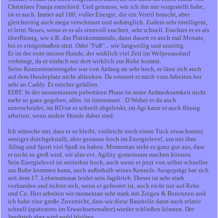
Christines Franja entschied. Und genauso, wie ich ihn mir vorgestellt habe,
ist er auch. Immer auf 180, voller Energie, die ein Ventil braucht, aber
gleichzeitig auch mega verschmust und anhänglich. Zudem sehr intelligent,
er lernt Neues, wenn er es als sinnvoll erachtet, sehr schnell. Erachtet er es als
überflüssig, wie z.B. das Platzkommando, dann dauert es auch mal Monate,
bis es einigermaßen sitzt. Oder "Fuß"... wie langweilig und unnötig.
Er ist der erste meiner Hunde, der wirklich viel Zeit im Welpenauslauf
verbringt, da er einfach nur dort wirklich zur Ruhe kommt.
Seine Konzentrationsgabe war von Anfang an sehr hoch, er lässt sich auch
auf dem Hundeplatz nicht ablenken. Da erinnert er mich vom Arbeiten her
sehr an Caddy. Er möchte gefallen.
EDIT: In der momentanten pubertären Phase ist seine Aufmerksamkeit nicht
mehr so ganz gegeben, alles ist interessant. :D Wobei er da auch
unterscheidet, im RO ist er schnell abgelenkt, im Agi kann er auch flüssig
arbeiten, wenn andere Hunde dabei sind.
Ich wünsche mir, dass er so bleibt, vielleicht noch einen Tuck erwachsener,
weniger durchgeknallt, aber genauso hoch im Energielevel, um mit ihm
Alltag und Sport viel Spaß zu haben. Momentan sieht es ganz gut aus, dass
er nicht so groß wird, wir also evt. Agility gemeinsam machen können.
Sein Energielevel ist weiterhin hoch, auch wenn er jetzt von selber schneller
zur Ruhe kommen kann, auch außerhalb seines Kennels. Ausgeprägt hat sich
seit dem 17. Lebensmonat leider sein Jagdtrieb. Dieser ist sehr stark
vorhanden und richtet sich, wenn er gefrustet ist, auch nicht nur auf Rehe
und Co. Hier arbeiten wir momentan sehr stark mit Zeigen & Benennen und
ich habe eine große Zuversicht, dass wir diese Baustelle dann auch relativ
schnell (spätestens im Erwachsenenalter) wieder schließen können. Der
Jagdtrieb aber wird wohl bleiben.