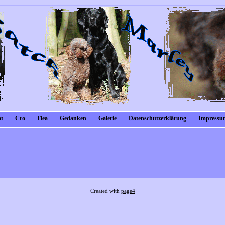
t
Cro
Flea
Gedanken
Galerie
Datenschutzerklärung
Impressum
Created with
page4