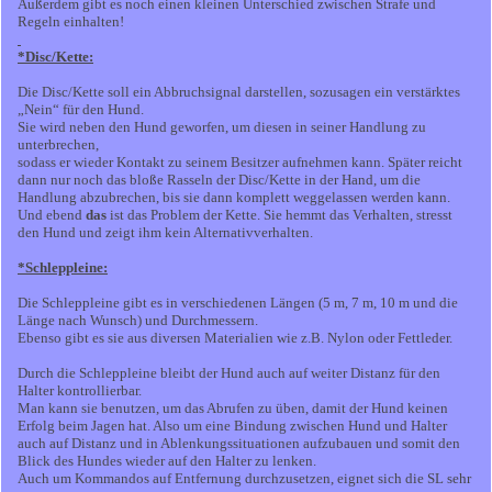
Außerdem gibt es noch einen kleinen Unterschied zwischen Strafe und
Regeln einhalten!
*Disc/Kette:
Die Disc/Kette soll ein Abbruchsignal darstellen, sozusagen ein verstärktes
„Nein“ für den Hund.
Sie wird neben den Hund geworfen, um diesen in seiner Handlung zu
unterbrechen,
sodass er wieder Kontakt zu seinem Besitzer aufnehmen kann. Später reicht
dann nur noch das bloße Rasseln der Disc/Kette in der Hand, um die
Handlung abzubrechen, bis sie dann komplett weggelassen werden kann.
Und ebend
das
ist das Problem der Kette. Sie hemmt das Verhalten, stresst
den Hund und zeigt ihm kein Alternativverhalten.
*Schleppleine:
Die Schleppleine gibt es in verschiedenen Längen (5 m, 7 m, 10 m und die
Länge nach Wunsch) und Durchmessern.
Ebenso gibt es sie aus diversen Materialien wie z.B. Nylon oder Fettleder.
Durch die Schleppleine bleibt der Hund auch auf weiter Distanz für den
Halter kontrollierbar.
Man kann sie benutzen, um das Abrufen zu üben, damit der Hund keinen
Erfolg beim Jagen hat. Also um eine Bindung zwischen Hund und Halter
auch auf Distanz und in Ablenkungssituationen aufzubauen und somit den
Blick des Hundes wieder auf den Halter zu lenken.
Auch um Kommandos auf Entfernung durchzusetzen, eignet sich die SL sehr