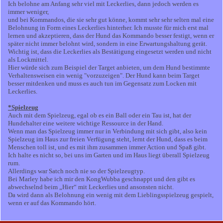
Ich belohne am Anfang sehr viel mit Leckerlies, dann jedoch werden es
immer weniger,
und bei Kommandos, die sie sehr gut könne, kommt sehr sehr selten mal eine
Belohnung in Form eines Leckerlies hinterher. Ich musste für mich erst mal
lernen und akzeptieren, dass der Hund das Kommando besser festigt, wenn er
später nicht immer belohnt wird, sondern in eine Erwartungshaltung gerät.
Wichtig ist, dass die Leckerlies als Bestätigung eingesetzt werden und nicht
als Lockmittel.
Hier würde sich zum Beispiel der Target anbieten, um dem Hund bestimmte
Verhaltensweisen ein wenig "vorzuzeigen". Der Hund kann beim Target
besser mitdenken und muss es auch tun im Gegensatz zum Locken mit
Leckerlies.
*Spielzeug
Auch mit dem Spielzeug, egal ob es ein Ball oder ein Tau ist, hat der
Hundehalter eine weitere wichtige Ressource in der Hand.
Wenn man das Spielzeug immer nur in Verbindung mit sich gibt, also kein
Spielzeug im Haus zur freien Verfügung steht, lernt der Hund, dass es beim
Menschen toll ist, und es mit ihm zusammen immer Action und Spaß gibt.
Ich halte es nicht so, bei uns im Garten und im Haus liegt überall Spielzeug
rum.
Allerdings war Satch noch nie so der Spielzeugtyp.
Bei Marley habe ich mir den KongWubba geschnappt und den gibt es
abwechselnd beim „Hier“ mit Leckerlies und ansonsten nicht.
Da wird dann als Belohnung ein wenig mit dem Lieblingsspielzeug gespielt,
wenn er auf das Kommando hört.