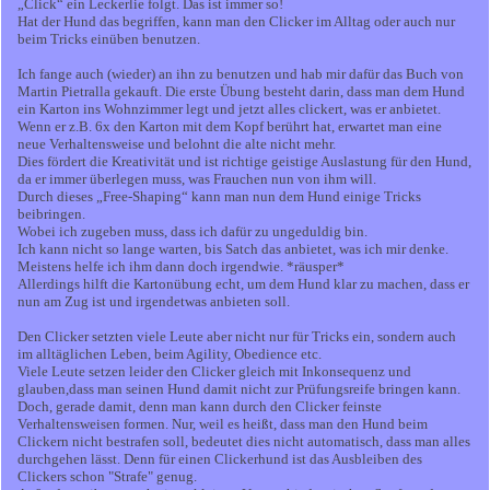
„Click“ ein Leckerlie folgt. Das ist immer so!
Hat der Hund das begriffen, kann man den Clicker im Alltag oder auch nur
beim Tricks einüben benutzen.
Ich fange auch (wieder) an ihn zu benutzen und hab mir dafür das Buch von
Martin Pietralla gekauft. Die erste Übung besteht darin, dass man dem Hund
ein Karton ins Wohnzimmer legt und jetzt alles clickert, was er anbietet.
Wenn er z.B. 6x den Karton mit dem Kopf berührt hat, erwartet man eine
neue Verhaltensweise und belohnt die alte nicht mehr.
Dies fördert die Kreativität und ist richtige geistige Auslastung für den Hund,
da er immer überlegen muss, was Frauchen nun von ihm will.
Durch dieses „Free-Shaping“ kann man nun dem Hund einige Tricks
beibringen.
Wobei ich zugeben muss, dass ich dafür zu ungeduldig bin.
Ich kann nicht so lange warten, bis Satch das anbietet, was ich mir denke.
Meistens helfe ich ihm dann doch irgendwie. *räusper*
Allerdings hilft die Kartonübung echt, um dem Hund klar zu machen, dass er
nun am Zug ist und irgendetwas anbieten soll.
Den Clicker setzten viele Leute aber nicht nur für Tricks ein, sondern auch
im alltäglichen Leben, beim Agility, Obedience etc.
Viele Leute setzen leider den Clicker gleich mit Inkonsequenz und
glauben,dass man seinen Hund damit nicht zur Prüfungsreife bringen kann.
Doch, gerade damit, denn man kann durch den Clicker feinste
Verhaltensweisen formen. Nur, weil es heißt, dass man den Hund beim
Clickern nicht bestrafen soll, bedeutet dies nicht automatisch, dass man alles
durchgehen lässt. Denn für einen Clickerhund ist das Ausbleiben des
Clickers schon "Strafe" genug.