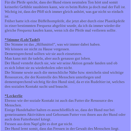
Für die Pfeife spricht, dass der Hund einen neutralen Ton hört und somit
keinerlei Gefühle raushören kann, wie es beim Rufen ja doch mal der Fall ist.
Wichtig ist, dass der Pfiff sich immer gleich anhört, was gar nicht so einfach
ist.
Früher hatte ich eine Büffelhornpfeife, die jetzt aber durch eine Plastikpfeife
in einer bestimmten Frequenz abgelöst wurde, da ich da immer wieder die
gleiche Frequenz kaufen kann, wenn ich die Pfeife mal verlieren sollte.
*Stimme (Lob/Tadel)
Die Stimme ist das „Hilfsmittel“, was wir immer dabei haben.
Wir können sie nicht zu Hause vergessen.
Dementsprechend sollten wir sie auch einsetzten.
Man kann mit ihr tadeln, aber auch genauso gut loben.
Der Hund versteht durch sie, wie wir seine Aktion gerade fanden und ob
es sich lohnt sie zu wiederholen oder nicht.
Die Stimme sowie auch die menschliche Nähe bzw. streicheln sind wichtige
Ressourcen, die der Kontrolle des Menschen unterliegen und
dementsprechend wichtig für den Hund sind, da er ein Rudeltier ist, welches
den sozialen Kontakt sucht und braucht.
*Leckerlie
Ebenso wie der soziale Kontakt ist auch das Futter die Ressource des
Menschen.
Einige Hundehalter halten es ausschließlich so, dass der Hund nur bei
gemeinsamen Aktivitäten und Gehorsam Futter von ihnen aus der Hund oder
auch dem Futterbeutel kriegt.
Fressen aus dem Napf gibt es dort gar nicht.
Der Hund lernt somit, dass das Fressen in der Gewalt des Menschen liegt.