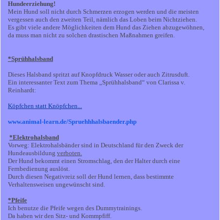
Hundeerziehung!
Mein Hund soll nicht durch Schmerzen erzogen werden und die meisten
vergessen auch den zweiten Teil, nämlich das Loben beim Nichtziehen.
Es gibt viele andere Möglichkeiten dem Hund das Ziehen abzugewöhnen,
da muss man nicht zu solchen drastischen Maßnahmen greifen.
*Sprühhalsband
Dieses Halsband spritzt auf Knopfdruck Wasser oder auch Zitrusduft.
Ein interessanter Text zum Thema „Sprühhalsband“ von Clarissa v.
Reinhardt:
Köpfchen statt Knöpfchen...
www.animal-learn.de/Spruehhhalsbaender.php
*Elektrohalsband
Vorweg: Elektrohalsbänder sind in Deutschland für den Zweck der
Hundeausbildung
verboten.
Der Hund bekommt einen Stromschlag, den der Halter durch eine
Fernbedienung auslöst.
Durch diesen Negativreiz soll der Hund lernen, dass bestimmte
Verhaltensweisen ungewünscht sind.
*Pfeife
Ich benutze die Pfeife wegen des Dummytrainings.
Da haben wir den Sitz- und Kommpfiff.