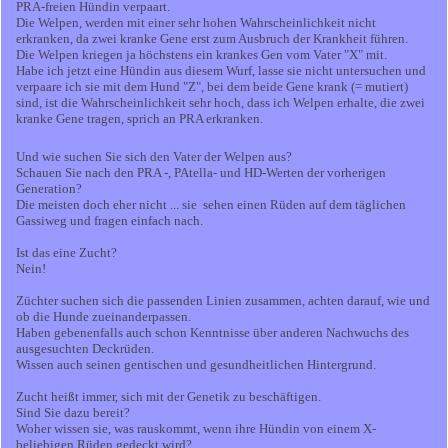
PRA-freien Hündin verpaart.
Die Welpen, werden mit einer sehr hohen Wahrscheinlichkeit nicht
erkranken, da zwei kranke Gene erst zum Ausbruch der Krankheit führen.
Die Welpen kriegen ja höchstens ein krankes Gen vom Vater "X" mit.
Habe ich jetzt eine Hündin aus diesem Wurf, lasse sie nicht untersuchen und
verpaare ich sie mit dem Hund "Z", bei dem beide Gene krank (= mutiert)
sind, ist die Wahrscheinlichkeit sehr hoch, dass ich Welpen erhalte, die zwei
kranke Gene tragen, sprich an PRA erkranken.
Und wie suchen Sie sich den Vater der Welpen aus?
Schauen Sie nach den PRA -, PAtella- und HD-Werten der vorherigen
Generation?
Die meisten doch eher nicht ... sie sehen einen Rüden auf dem täglichen
Gassiweg und fragen einfach nach.
Ist das eine Zucht?
Nein!
Züchter suchen sich die passenden Linien zusammen, achten darauf, wie und
ob die Hunde zueinanderpassen.
Haben gebenenfalls auch schon Kenntnisse über anderen Nachwuchs des
ausgesuchten Deckrüden.
Wissen auch seinen gentischen und gesundheitlichen Hintergrund.
Zucht heißt immer, sich mit der Genetik zu beschäftigen.
Sind Sie dazu bereit?
Woher wissen sie, was rauskommt, wenn ihre Hündin von einem X-
beliebigen Rüden gedeckt wird?