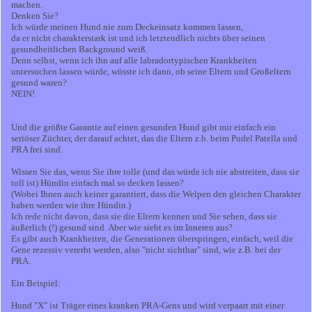
machen.
Denken Sie?
Ich würde meinen Hund nie zum Deckeinsatz kommen lassen,
da er nicht charakterstark ist und ich letztendlich nichts über seinen
gesundheitlichen Background weiß.
Denn selbst, wenn ich ihn auf alle labradortypischen Krankheiten
untersuchen lassen würde, wüsste ich dann, ob seine Eltern und Großeltern
gesund waren?
NEIN!
Und die größte Garantie auf einen gesunden Hund gibt mir einfach ein
seriöser Züchter, der darauf achtet, das die Eltern z.b. beim Pudel Patella und
PRA frei sind.
Wissen Sie das, wenn Sie ihre tolle (und das würde ich nie abstreiten, dass sie
toll ist) Hündin einfach mal so decken lassen?
(Wobei Ihnen auch keiner garantiert, dass die Welpen den gleichen Charakter
haben werden wie ihre Hündin.)
Ich rede nicht davon, dass sie die Eltern kennen und Sie sehen, dass sie
äußerlich (!) gesund sind. Aber wie sieht es im Inneren aus?
Es gibt auch Krankheiten, die Generationen überspringen, einfach, weil die
Gene rezessiv vererbt werden, also "nicht sichtbar" sind, wie z.B. bei der
PRA.
Ein Beispiel:
Hund "X" ist Träger eines kranken PRA-Gens und wird verpaart mit einer