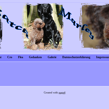
t
Cro
Flea
Gedanken
Galerie
Datenschutzerklärung
Impressum
Created with
page4