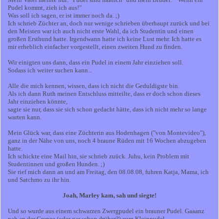
Pudel kommt, zieh ich aus!"
Was soll ich sagen, er ist immer noch da. ;)
Ich schrieb Züchter an, doch nur wenige schrieben überhaupt zurück und bei
den Meisten war ich auch nicht erste Wahl, da ich Studentin und einen
großen Ersthund hatte. Irgendwann hatte ich keine Lust mehr. Ich hatte es
mir erheblich einfacher vorgestellt, einen zweiten Hund zu finden.
Wir einigten uns dann, dass ein Pudel in einem Jahr einziehen soll.
Sodass ich weiter suchen kann...
Alle die mich kennen, wissen, dass ich nicht die Geduldigste bin.
Als ich dann Ruth meinen Entschluss mitteilte, dass er doch schon dieses
Jahr einziehen könnte,
sagte sie nur, dass sie sich schon gedacht hätte, dass ich nicht mehr so lange
warten kann.
Mein Glück war, dass eine Züchterin aus Hodenhagen ("von Montevideo"),
ganz in der Nähe von uns, noch 4 braune Rüden mit 16 Wochen abzugeben
hatte.
Ich schickte eine Mail hin, sie schrieb zuück. Juhu, kein Problem mit
Studentinnen und großen Hunden. ;)
Sie rief mich dann an und am Freitag, den 08.08.08, fuhren Katja, Mama, ich
und Satchmo zu ihr hin.
Joah, Marley kam, sah und siegte!
Und so wurde aus einem schwarzen Zwergpudel ein brauner Pudel. Gaaanz
nah an der Grenze (oder gar schon drüber?) zum Kleinpudel.