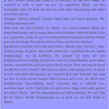
ja auch nichts, wenn man versucht zu erklären: Er hat eben Angst. Ja,
natürlich..so sieht er auch aus...wie ein ängstlicher Hund.. auf den
Hundeplatz habe ich mich mit ihm nur noch unter Anspannung und immer
unter Stress getraut.
Versagen: Meinen ehemals sozialen Hund habe ich kaputt gemacht. Wie
unfähig muss man sein?
Dann kam der Zwischenfall, als Marley von einem anderen Hund fast
totgebissen wurde, und es wurde alles noch schlimmer. Während Marley alles
gut wegsteckte, wurde ich jetzt bei dem kleinsten Anzeichen anderer Hunde
panisch, allerdings eher auf der anderen Seite, nämlich bei Satchmo.
Irgendwann versuchte ich es mit dem Clicker „Hunde schön clickern“. Okay,
leichter gesagt als getan, denn nicht immer bzw. eigentlich fast nie, laufen
Begegnungen wie im Lehrbuch. Für jemand wie mich, der sehr
perfektionistisch veranlagt ist und dass auch bei seinen Hunden gerne haben
möchte, war natürlich auch der innere Druck enorm. Denn was nützen einem
die Bücher in der Theorie? Was nützt es einem, wenn gesagt wird, da musst
du mal ordentlich durchgreifen, der verarscht dich oder Vorwürfe, dass man
mit ihm eh nicht zurecht kommt. Dabei können sich Leute, die Satch ohne
Hundekontakt kennenlernen, nicht vorstellen, dass er wirklich sooo
austicken kann. In die Stadt habe ich mich schon lange nicht mehr getraut
mit dieser „Bestie“ und ihn mitzunehmen auf Agilityturniere: No way! Was
für ein Stress! Welche Entspannung war es doch nur mit dem Pudel zu
fahren...