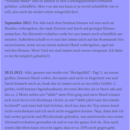
*schlauer Hund* und ist danach in sein Lieblingsalternativverhalten
gefallen: schnüffeln. Aber von mir aus kann er ja soviel schnüffeln wie er
will, also auch da wieder schön reingecklickert.
September 2012
: Ein Jahr nach dem Seminar können wir nun auch an
Hunden vorbeigehen, die stark fixieren und Satch auf geringer Distanz
anmachen. Als Alternativverhalten wirkt bei uns immer noch schnüffeln am
meisten. Außerdem schafft er es nun fast immer mich auf das Kommando hin
anzuschauen, wenn wir an einem anderen Hund vorbeigehen, egal mit
welcher Distanz, Wow! Und wir sind immer noch soooo entspannt. Ich hätte
es nie für möglich gehalten!)
30.11.2012
- hihi, gestern war wieder ein "Hochgefühl"- Tag! 1. an einem
großen, braunen Hund vorbei, der starrte und nicht so begeistert war und
Satch himmelt mich an, boah das ist immer noch so ein tolles Gefühl. 2.
gro0er, weiß-brauner Irgendwashund, der total abtickte als er Satch sah und
das ca. 2 Meter neben uns *ahhh* mein Puls ging und mein Hund schaute
sich noch bevor ich überhaupt clickte zu mir *ahhh jubel tanz freu hände
hochreiß* und dann hab halt belohnt, doof nur, dass der Typ seinen hund
nicht weiterbekam und ich auch nicht weggehen konnte. Naja, dann hab ich
halt weiter geclickt und Blickkontakt gefordert, was mittlerweile eins seiner
Alternativverhalten geworden ist und er war die ganze Zeit da. Also nach
einem Jahr üben kann ich echt sagen, dass er ca. 10% noch gegen geht,