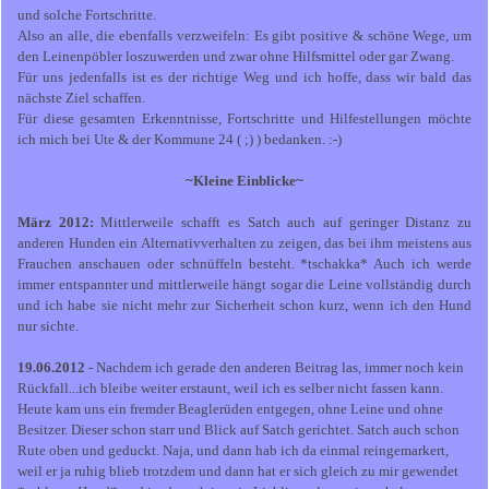
und solche Fortschritte.
Also an alle, die ebenfalls verzweifeln: Es gibt positive & schöne Wege, um
den Leinenpöbler loszuwerden und zwar ohne Hilfsmittel oder gar Zwang.
Für uns jedenfalls ist es der richtige Weg und ich hoffe, dass wir bald das
nächste Ziel schaffen.
Für diese gesamten Erkenntnisse, Fortschritte und Hilfestellungen möchte
ich mich bei Ute & der Kommune 24 ( ;) ) bedanken. :-)
~Kleine Einblicke~
März 2012:
Mittlerweile schafft es Satch auch auf geringer Distanz zu
anderen Hunden ein Alternativverhalten zu zeigen, das bei ihm meistens aus
Frauchen anschauen oder schnüffeln besteht. *tschakka* Auch ich werde
immer entspannter und mittlerweile hängt sogar die Leine vollständig durch
und ich habe sie nicht mehr zur Sicherheit schon kurz, wenn ich den Hund
nur sichte.
19.06.2012
- Nachdem ich gerade den anderen Beitrag las, immer noch kein
Rückfall...ich bleibe weiter erstaunt, weil ich es selber nicht fassen kann.
Heute kam uns ein fremder Beaglerüden entgegen, ohne Leine und ohne
Besitzer. Dieser schon starr und Blick auf Satch gerichtet. Satch auch schon
Rute oben und geduckt. Naja, und dann hab ich da einmal reingemarkert,
weil er ja ruhig blieb trotzdem und dann hat er sich gleich zu mir gewendet