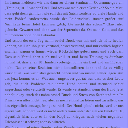
Im Januar meldeten wir uns dann zu einem Seminar in Oberammergau an.
„Training ist...“ war der Titel. Und was war mein erster Gedanke? So ein Mist,
dass geht doch gar nicht wie soll das mit Satch werden? So viele Hunde und
mein Pöbler? Andererseits wurde der Leidensdruck immer größer. Auf
Nachfrage beim Hotel kam nur „Ach, Ute macht das schon.“ Okay, also
gebucht. Gewartet und dann war der September da. Oh mein Gott, und das
mit meinem pöbelnden Labrador.
Und schon der erste Tag nahm soviel Druck von mir und ich hätte heulen
können, weil ich ihn jetzt verstand, besser verstand, und mir endlich logisch
erschien, warum es immer wieder Rückschläge geben muss und auch darf.
Dass sein Ventil eben auch mal voll ist und beim Training es durchaus
normal ist, dass er an 10 Hunden vorbeigeht ohne ein Laut und am 11. eben
nicht. Das er seine Reaktion nicht kontrollieren kann und da es völlig
wurscht ist, was wir bisher gemacht haben und wo unsere Fehler lagen. Auf
das jetzt kommt es an. Was auch ungeheuer gut tat war, dass es dort Leute
gab, die auch Probleme mit ihrem Hund hatten und niemand schief
angeschaut oder verurteilt wurde. Es wurde verstanden, wenn der Hund jetzt
pöbelt, okay. Auch das nahm soviel Druck und Stress von Satch und mir. Im
Prinzip war alles nicht neu, aber es noch einmal zu hören und zu raffen, was
das eigentlich aussagt, bringt so viel. Der Hund pöbelt nicht, weil er uns
ärgern will, sondern weil er nicht anders kann unter der starken Emotion. Ja,
eigentlich klar, aber es in den Kopf zu kriegen, nach vielen negativen
Erlebnissen ist schwer, aber so hilfreich.
Wir übten, markerten Hunde, keine Wundermethode, sondern so logisch,