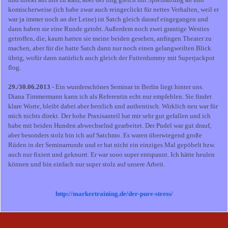
komischerweise (ich habe zwar auch reingeclickt für nettes Verhalten, weil er
war ja immer noch an der Leine) ist Satch gleich darauf eingegangen und
dann haben sie eine Runde getobt. Außerdem noch zwei grantige Westies
getroffen, die, kaum hatten sie meine beiden gesehen, anfingen Theater zu
machen, aber für die hatte Satch dann nur noch einen gelangweilten Blick
übrig, wofür dann natürlich auch gleich der Futterdummy mit Superjackpot
flog.
29./30.06.2013
- Ein wunderschönes Seminar in Berlin liegt hinter uns.
Diana Timmermann kann ich als Referentin echt nur empfehlen. Sie findet
klare Worte, bleibt dabei aber herzlich und authentisch. Wirklich neu war für
mich nichts direkt. Der hohe Praxisanteil hat mir sehr gut gefallen und ich
habe mit beiden Hunden abwechselnd gearbeitet. Der Pudel war gut drauf,
aber besonders stolz bin ich auf Satchmo. Es waren überwiegend große
Rüden in der Seminarrunde und er hat nicht ein einziges Mal gepöbelt bzw.
auch nur fixiert und geknurrt. Er war sooo super entspannt. Ich hätte heulen
können und bin einfach nur super stolz auf unsere Arbeit.
http://markertraining.de/der-pure-stress/