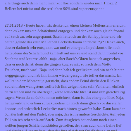
allerdings auch dann nicht mehr kopflos, sondern wieder nach 1 max. 2
Bellern bei mir ist und die restlichen 90% sind super entspannt.
27.01.2013
- Heute haben wir, denke ich, einen kleinen Meilenstein erreicht,
denn es kam uns ein Schäferhund entgegen und der kam auch gleich frontal
auf Satch zu, sehr angespannt. Satch hatte ich an der Schleppleine und wir
hatten gerade das erste Mal einen Leckerliebaum entdeckt. *g* Denke auch,
dass er dadurch sehr entspannt war und er eine gute Impulskontrolle noch
hatte, denn der Schäferhund kam halt auf uns zu und stand dann frontal vor
Satchmo und knurrte..ahhh...naja, aber Satch´s Ohren habe ich angesehen,
dass er noch da ist, denn die gingen kurz zu mir, so nach dem Motto:
Frauchen, mach was!! Naja und dann hab ich geclickert und bin nach hinten
weggegangen und hab ihm immer wieder gesagt, wie toll er das macht. Ich
wollte in dem Moment ja gar nicht, dass er dem Feind direkt den Rücken
zudreht, aber wenigstens wollte ich ihm zeigen, dass sein Verhalten, einfach
da zu stehen und zu überlegen, keine schlechte Idee ist und ihm gleichzeitig
sagen: Wenn du zurückkommen möchtest, dann ist das eine gute Idee. Naja,
hat gewirkt und er kam zurück, sodass ich mich dann gleich vor ihn stellen
konnte und ordentlich Leckerlies nach hinten geworfen habe. Dann kam der
Schäfer halt auf den Pudel, aber naja, das ist ne andere Geschichte. Auf jeden
Fall bin ich sehr stolz auf Satch. Zum Ausgleich hat er dann noch einen
weißen jungen Schäferhundrüden getroffen, der zwar auch ohne Leine lief
und direkt auf uns zu kam, aber der fing gleich mit Spielhaltung an und