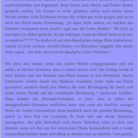
nachvollziehbar und begründet. Kein Stress, kein Druck und Fehler dürfen
gemacht werden. Ich konnte es nicht glauben, schon nach dieser einen
Woche werden viele Erlebnisse besser, die vorher gar nicht gingen und sei es
auch nur durch meine Einstellung: „Er kann nicht anders, wir machen das
Erlebnis wenigstens noch positiv, egal was die Leute denken.“ Oh Gott, ja
was hätte ich früher gedacht: Ist der bekloppt, wenn der Hund bellt noch rein
zu markern?????“ So durfte ich auf dem Hundeplatz einige Male diskutieren,
warum ich jetzt clickere, obwohl Marley vor Menschen weggeht. Wie würde
Anke sagen: „Sei froh, dass er nicht draufgeht, tolles Verhalten.“
Wir üben also immer, wenn uns andere Hunde entgegenkamen und ich
merke, in kleinen Schritten, dass es immer besser wird. Am Anfang wurde er
steif, knurrte und mit Abstand zum Hund konnte er sich abwenden. Satchs
Emotionen werden durch das Markern verändert, nicht mehr auf Panik
geschaltet, sondern durch den Marker, die erste Bestätigung für Satch und
somit schon Freude auf die kommende Belohnung = positivere Gefühle.
Dann kommt das Alternativverhalten, er lernt, dass er selber der
unangenehmen Situation entfliehen kann und zwar mit deutlich weniger
Stress als vorher. Letztendlich dann natürlich auch die primäre Belohnung,
sprich in dem Fall ein Leckerlie. Er lernt also mit dieser Situation
umzugehen, das gibt Sicherheit und dieses Verhalten kann er eben erst
abrufen, wenn ich ihn von der emotionale Ebene herunterhole und er somit
ansprechbar bleiben kann und fähig zu denken und zu handeln. Und gerade,