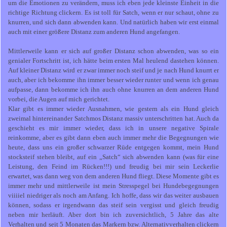
um die Emotionen zu verändern, muss ich eben jede kleinste Einheit in die
richtige Richtung clickern. Es ist toll für Satch, wenn er nur schaut, ohne zu
knurren, und sich dann abwenden kann. Und natürlich haben wir erst einmal
auch mit einer größere Distanz zum anderen Hund angefangen.
Mittlerweile kann er sich auf großer Distanz schon abwenden, was so ein
genialer Fortschritt ist, ich hätte beim ersten Mal heulend dastehen können.
Auf kleiner Distanz wird er zwar immer noch steif und je nach Hund knurrt er
auch, aber ich bekomme ihn immer besser wieder runter und wenn ich genau
aufpasse, dann bekomme ich ihn auch ohne knurren an dem anderen Hund
vorbei, die Augen auf mich gerichtet.
Klar gibt es immer wieder Ausnahmen, wie gestern als ein Hund gleich
zweimal hintereinander Satchmos Distanz massiv unterschritten hat. Auch da
geschieht es mir immer wieder, dass ich in unsere negative Spirale
reinkomme, aber es gibt dann eben auch immer mehr die Begegnungen wie
heute, dass uns ein großer schwarzer Rüde entgegen kommt, mein Hund
stocksteif stehen bleibt, auf ein „Satch“ sich abwenden kann (was für eine
Leistung, den Feind im Rücken!!!) und freudig bei mir sein Leckerlie
erwartet, was dann weg von dem anderen Hund fliegt. Diese Momente gibt es
immer mehr und mittlerweile ist mein Stresspegel bei Hundebegegnungen
viiiiel niedriger als noch am Anfang. Ich hoffe, dass wir das weiter ausbauen
können, sodass er irgendwann das steif sein vergisst und gleich freudig
neben mir herläuft. Aber dort bin ich zuversichtlich, 5 Jahre das alte
Verhalten und seit 5 Monaten das Markern bzw. Alternativverhalten clickern